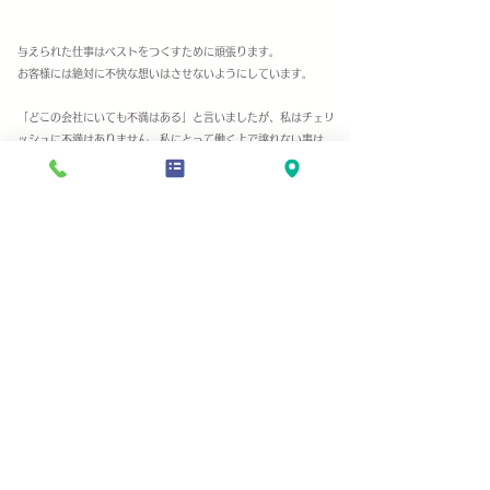
与えられた仕事はベストをつくすために頑張ります。
お客様には絶対に不快な想いはさせないようにしています。
「どこの会社にいても不満はある」と言いましたが、私はチェリ
ッシュに
不満
は
ありません。
私にとって働く上で譲れない事は、
子供が熱を出したときに
気兼ね
なく休める事
。
（語弊があるとい
けませんので
「
気兼ねなく」は皆さん
優しくサポートしてくださ
るのでしっかり気持ち的に休めると言う意味です。）
​だからこそ、与えられた仕事はベストをつくして、
会社に少しで
も貢献出来たら
なと思って働いています。感謝の気持ちを忘れず
に仕事をしたいです。
お問い合わせはこちらから
​株式会社チェリッシュ
本 社｜〒164-0011 東京都中野区中央5-49-8 ルス・ビエント1階
TEL
03-6320-2604
FAX
03-6755-9630