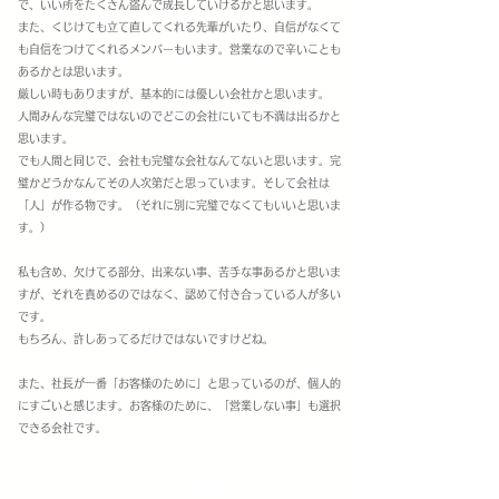
で、いい所を
たくさん盗んで
成長していけるかと思います。
また、くじけても立て直してくれる先輩がいたり、自信がなくて
も自信を
つけてくれるメンバーもいます。
営業なので辛いことも
あるかとは思います。
厳しい時もありますが、基本的には優しい会社かと思います。
人間みんな完璧ではないのでどこの会社にいても不満は出るかと
思います。
でも人間と同じで、会社も完璧な会社なんてないと思います。
完
璧かどうか
なんてその人次第だと思っています。
そして会社は
「人」が作る物です。
（それに別に完璧でなくてもいいと思いま
す。）
私も含め、
欠けてる部分、出来ない事、苦手な事あるかと思いま
すが、
それを
責めるのではなく、認めて付き合っている人が多い
です。
もちろん、許しあってるだけではないですけどね。
また、社長が一番「お客様のために」と思っているのが、個人的
にすごいと感じます。お客様のために、「営業しない事」も選択
できる会社です。
​ワークライフバランスは実感できますか？