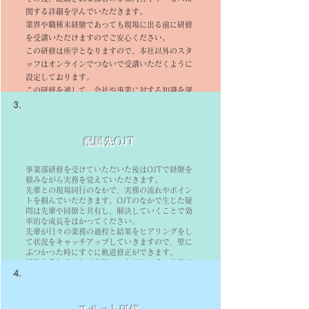
関する詳細を学んでいただきます。
業界や職種未経験であっても現場に出る前に研修
を受講いただけますのでご安心ください。
この研修は座学となりますので、本社以外のスタ
ッフはオンラインでつないで受講いただくように
設定しております。
この研修を通して、会社や事業に対する知識を深
3.
めていただきます。
配属先OJT
事業部研修を受けていただいた後はOJTで経験を
積みながら実務を覚えていただきます。
先輩との現場同行のなかで、実務の流れやポイン
トを掴んでいただきます。​OJTのなかで生じた疑
問は先輩や同僚と共有し、解決していくことで効
率的な成長をはかってください。
先輩が日々の業務の過程と結果をヒアリングをし
て状況をキャッチアップしていきますので、壁に
ぶつかった時にすぐに軌道修正ができます。
​経験を重ねることで自信につながり、その自信が
4.
スタッフをさらに成長させていきます。