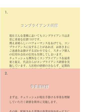
1.
​コンプライアンス研修
​現在どんな業種においてもコンプライアンスは非
常に重要な位置づけです。
例え素晴らしいパフォーマンスをあげても、コン
プライアンスに反することがあれば、お客さまに
ご迷惑をお掛けするばかりでなく、スタッフ個人
の信用や会社の信用も失墜してしまいます。​
チェリッシュも例外なくコンプライアンスを最重
要と捉え、代表自らがコンプライアンス研修を実
施しています。入社時の研修のみならず、定期的
な研修やテストを実施し日々意識向上​に努めてい
2.
ます。
事業部研修
​まずは、チェリッシュが現在手掛ける事業を理解
していただく研修を簡単に実施します。
その後、配属される部署の事業内容やサービスに