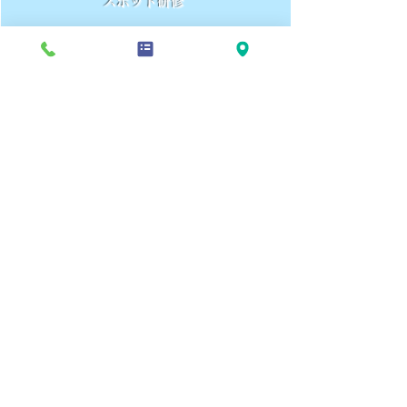
スポット研修
定期的な実施・開催はしておりませんが、必要に
応じてスポット研修も実施しております。
例えば、就業経験の浅い方には自社内で「ビジネ
スマナー研修」、業務の専門性を高めるために
必
要な研修を希望するのであれば
外部研修のアレン
ジもしております。
スタッフの能力開発や中長期的なキャリア展望を
踏まえて、社内研修制度やメンター制度を取り入
れています。
お問い合わせはこちらから
​株式会社チェリッシュ
本 社｜〒164-0011 東京都中野区中央5-49-8 ルス・ビエント1階
TEL
03-6320-2604
FAX
03-6755-9630
Copyright © Cherish Corp. All Rights Reserved.