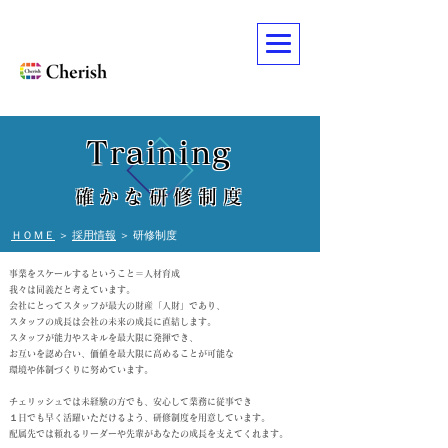
Training
確かな研修制度
ＨＯＭＥ
＞
採用情報
＞ 研修制度
事業をスケールするということ＝人材育成
我々は同義だと考えています。
会社にとってスタッフが最大の財産「人財」であり、
スタッフの成長は
会社の未来の成長に直結します。
スタッフが能力やスキルを最大限に発揮でき、
お互いを認め合い、
価値を最大限に高めることが可能な
環境や体制づくりに努めています。
チェリッシュでは未経験の方でも、安心して業務に従事でき
１日でも早く活躍いただけるよう、研修制度を用意して
います。
配属先では頼れるリーダーや先輩が
あなたの成長を支えてくれます。