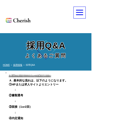
採用Q&A
よくあるご質問
HOME
＞
採用情報
＞ 採用Q&A
Ｑ. 応募から入社までのスケジュールを教えてください
Ａ. 基本的な流れは、以下のようになります。
①HPまたは求人サイトよりエントリー
↓
②書類選考
↓
③面接（1or2回）
↓
④内定通知