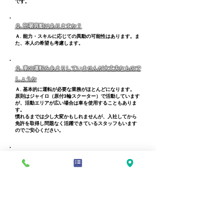
です。
Ｑ. 部署異動はありますか？
Ａ. 能力・スキルに応じての異動の可能性はあります。ま
た、本人の希望も考慮します。
Ｑ. 車の運転をあまりしていませんが大丈夫なもので
しょうか
Ａ. 基本的に運転が必要な業務がほとんどになります。
原則はジャイロ（原付3輪スクーター）で
活動しています
が、活動エリアが広い場合
は車を使用することもありま
す。
​慣れるまでは少し大変かもしれませんが、入社してから
免許を取得し問題なく活躍
できている
​スタッフもいます
のでご安心ください。
Ｑ. 飛び込み営業もありますか？
Ａ. 現状弊社の業務では飛び込み営業が必要なものはあり
ません
。
お問い合わせはこちらから