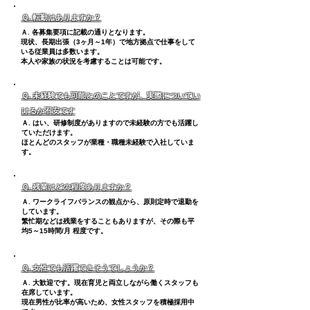
Ｑ. 転勤はありますか？
Ａ. 各募集要項に記載の通りとなります。
現状、長期出張（3ヶ月～1年）で地方拠点で仕事をして
いる従業員は多数います。
本人や家族の状況を考慮することは可能です。
Ｑ. 未経験でも可能とのことですが、実際についてい
けるか不安です
Ａ. はい、研修制度がありますので未経験の方でも活躍し
ていただけます。
ほとんどのスタッフが業種・職種未経験で入社していま
す。
Ｑ. 残業はどの程度ありますか？
Ａ. ワークライフバランスの観点から、原則定時で退勤を
しています。
繁忙期などは残業をすることもありますが、その際も
平
均5～15時間/月 程度です。
Ｑ. 女性でも活躍できそうでしょうか？
Ａ. 大歓迎です。現在育児と両立しながら働くスタッフも
在席しています。
現在男性が比率が高いため、女性スタッフを積極採用中